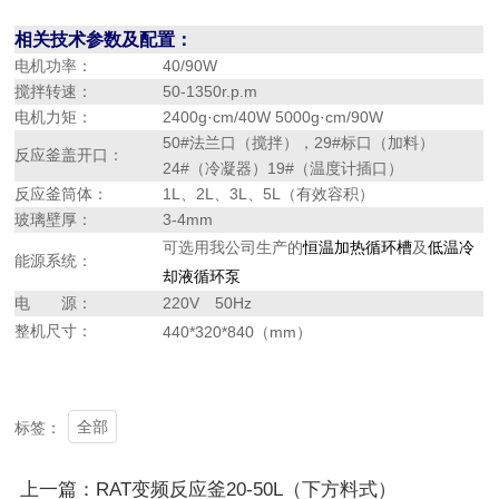
相关技术参数及配置：
电机功率：
40
/90
W
搅拌转速
：
5
0
-1350r.p.m
电机力矩：
2400g·cm/40W 5000g·cm/90W
50#法兰口（搅拌），
29
#标口
（加料）
反应釜盖开口：
24
#（
冷凝器
）19#（温度计插口）
反应釜筒体：
1L、2L、3L、5L（有效容积）
玻璃壁厚：
3-4mm
可选用我公司生产的
恒温加热循环槽
及
低温冷
能源
系统：
却液循环泵
电 源：
220V 50Hz
整机尺寸：
440*320*840（mm）
全部
标签：
上一篇：RAT变频反应釜20-50L（下方料式）