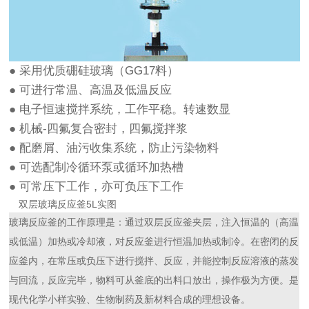
● 采用优质硼硅玻璃（GG17料）
● 可进行常温、高温及低温反应
● 电子恒速搅拌系统，工作平稳。转速数显
● 机械-四氟复合密封，四氟搅拌浆
● 配磨屑、油污收集系统，防止污染物料
● 可选配制冷循环泵或循环加热槽
● 可常压下工作，亦可负压下工作
双层
玻璃反应釜
5L实图
玻璃反应釜
的工作原理是：通过双层反应釜夹层，注入恒温的（高温
或低温）加热或冷却液，对反应釜进行恒温加热或制冷。在密闭的反
应釜内，在常压或负压下进行搅拌、反应，并能控制反应溶液的蒸发
与回流，反应完毕，物料可从釜底的出料口放出，操作极为方便。是
现代化学小样实验、生物制药及新材料合成的理想设备。