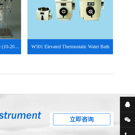
le (10-20…
W501 Elevated Thermostatic Water Bath
在
立即咨询
微
86-