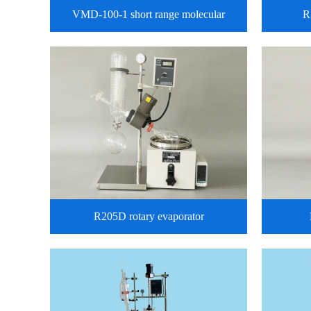
VMD-100-1 short range molecular
R
distillat…
R205D rotary evaporator