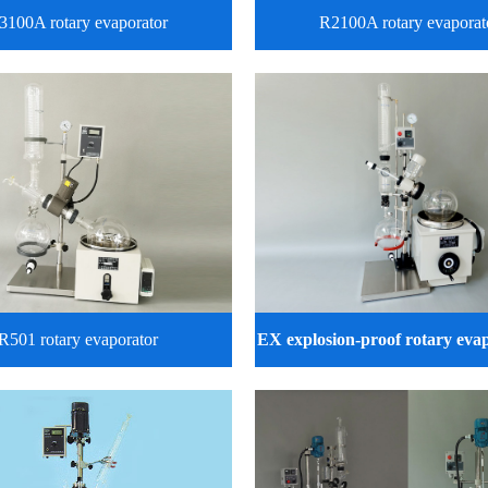
3100A rotary evaporator
R2100A rotary evaporat
R501 rotary evaporator
EX explosion-proof rotary evap
5…