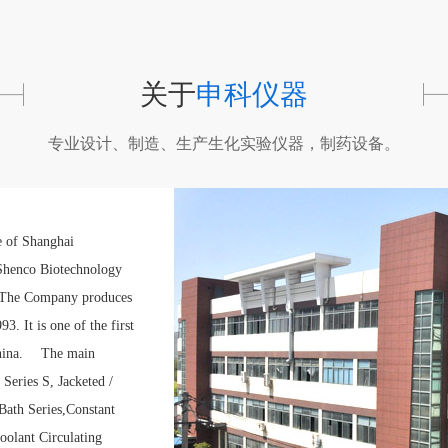
关于
申科仪器
专业设计、制造、生产生化实验仪器，制药设备。
 of Shanghai
Shenco Biotechnology
u. The Company produces
. It is one of the first
 China. The main
Series S, Jacketed /
Bath Series,Constant
olant Circulating