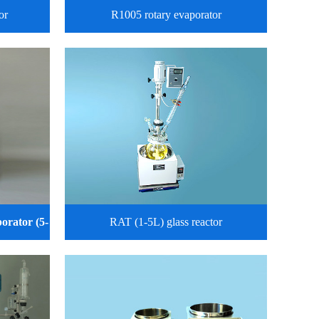
or
R1005 rotary evaporator
orator (5-
RAT (1-5L) glass reactor