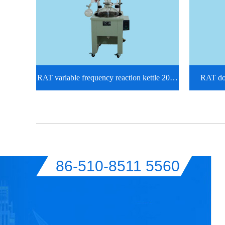
RAT variable frequency reaction kettle 20…
RAT dou
86-510-8511 5560