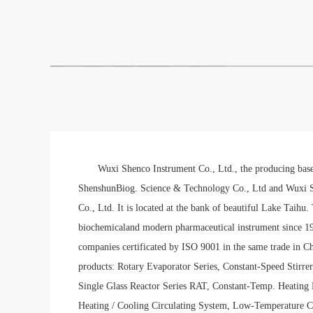
Wuxi Shenco Instrument Co., Ltd., the producing base
ShenshunBiog. Science & Technology Co., Ltd and Wuxi 
Co., Ltd. It is located at the bank of beautiful Lake Taih
biochemicaland modern pharmaceutical instrument since 1993
companies certificated by ISO 9001 in the same trade in
products: Rotary Evaporator Series, Constant-Speed Stirrer 
Single Glass Reactor Series RAT, Constant-Temp. Heating 
Heating / Cooling Circulating System, Low-Temperature Co