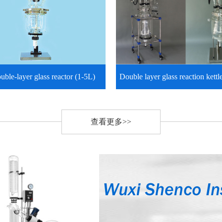
ble-layer glass reactor (1-5L)
Double layer glass reaction kett
查看更多>>